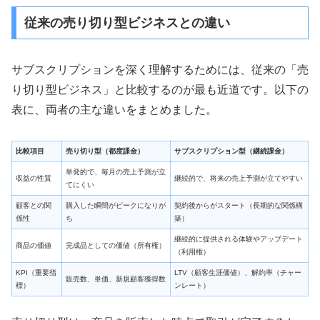
従来の売り切り型ビジネスとの違い
サブスクリプションを深く理解するためには、従来の「売
り切り型ビジネス」と比較するのが最も近道です。以下の
表に、両者の主な違いをまとめました。
比較項目
売り切り型（都度課金）
サブスクリプション型（継続課金）
単発的で、毎月の売上予測が立
収益の性質
継続的で、将来の売上予測が立てやすい
てにくい
顧客との関
購入した瞬間がピークになりが
契約後からがスタート（長期的な関係構
係性
ち
築）
継続的に提供される体験やアップデート
商品の価値
完成品としての価値（所有権）
（利用権）
KPI（重要指
LTV（顧客生涯価値）、解約率（チャー
販売数、単価、新規顧客獲得数
標）
ンレート）