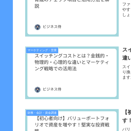
ファ
やす
しょ
ス
マーケティング・営業
違
スイ
り換
ます
【
財務・会計・資金調達
す
バリ