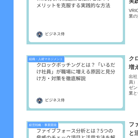
実
VR
業の
ク
組織・人材マネジメント
増
出社
員）
ゼン
業と
フ
経営戦略・事業開発
と