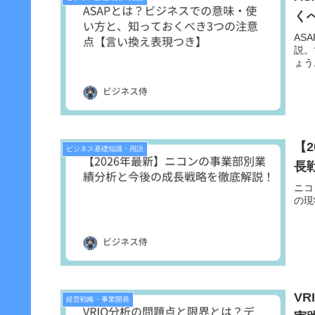
く
AS
説。
ょう
【
ビジネス基礎知識・用語
長
ニコ
の現
V
経営戦略・事業開発