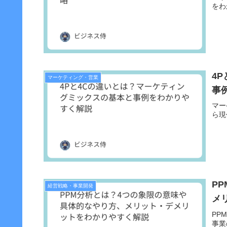
をわ
4
マーケティング・営業
事
マー
ら現
P
経営戦略・事業開発
メ
PP
事業