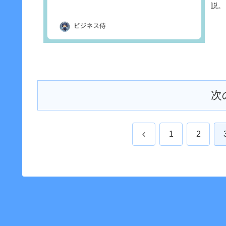
説。
次
前
1
2
へ