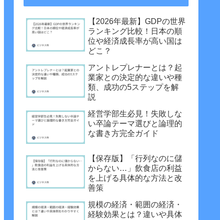
【2026年最新】GDPの世界
ランキング比較！日本の順
位や経済成長率が高い国は
どこ？
アントレプレナーとは？起
業家との決定的な違いや種
類、成功の5ステップを解
説
経営学部生必見！失敗しな
い卒論テーマ選びと論理的
な書き方完全ガイド
【保存版】「行列なのに儲
からない…」飲食店の利益
を上げる具体的な方法と改
善策
規模の経済・範囲の経済・
経験効果とは？違いや具体